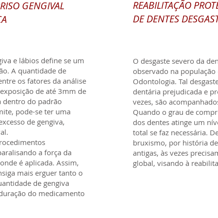
REABILITAÇÃO PROT
RISO GENGIVAL
DE
DENTES DESGAS
CA
iva e lábios define se um
O desgaste severo da d
ão. A quantidade de
observado na população 
entre os fatores da análise
Odontologia. Tal desgas
 a exposição de até 3mm de
dentária prejudicada e p
a dentro do padrão
vezes, são acompanhados 
imite, pode-se ter uma
Quando o grau de compr
 excesso de gengiva,
dos dentes atinge um nív
al.
total se faz necessária. 
procedimentos
bruxismo, por história de
aralisando a força da
antigas, às vezes precis
onde é aplicada. Assim,
global, visando à reabili
siga mais erguer tanto o
uantidade de gengiva
e duração do medicamento