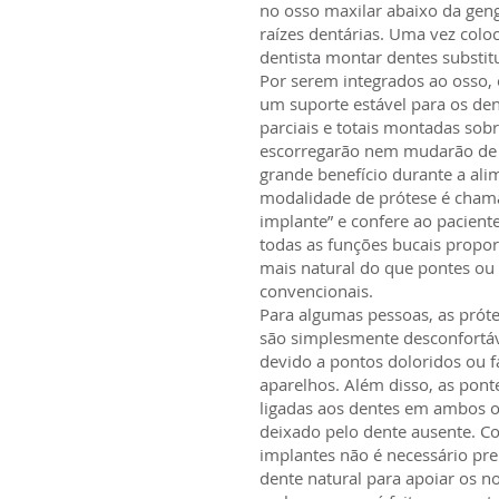
no osso maxilar abaixo da geng
raízes dentárias. Uma vez col
dentista montar dentes substitu
Por serem integrados ao osso,
um suporte estável para os dent
parciais e totais montadas sob
escorregarão nem mudarão de 
grande benefício durante a alim
modalidade de prótese é cham
implante” e confere ao pacien
todas as funções bucais propo
mais natural do que pontes ou
convencionais.
Para algumas pessoas, as prót
são simplesmente desconfortáve
devido a pontos doloridos ou f
aparelhos. Além disso, as pon
ligadas aos dentes em ambos o
deixado pelo dente ausente. C
implantes não é necessário pr
dente natural para apoiar os n