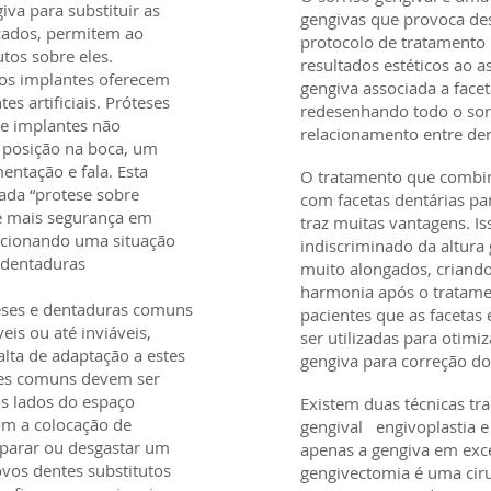
iva para substituir as
gengivas que provoca de
ocados, permitem ao
protocolo de tratamento
tos sobre eles.
resultados estéticos ao as
 os implantes oferecem
gengiva associada a facet
es artificiais. Próteses
redesenhando todo o sor
re implantes não
relacionamento entre dent
posição na boca, um
entação e fala. Esta
O tratamento que combina
ada “protese sobre
com facetas dentárias par
te mais segurança em
traz muitas vantagens. I
rcionando uma situação
indiscriminado da altura
 dentaduras
muito alongados, criand
harmonia após o tratame
eses e dentaduras comuns
pacientes que as faceta
is ou até inviáveis,
ser utilizadas para otimiz
alta de adaptação a estes
gengiva para correção do 
tes comuns devem ser
s lados do espaço
Existem duas técnicas tra
om a colocação de
gengival engivoplastia e
eparar ou desgastar um
apenas a gengiva em exce
ovos dentes substitutos
gengivectomia é uma ciru