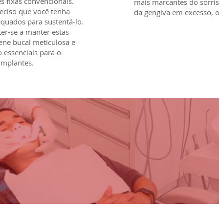
s fixas convencionais.
mais marcantes do sorri
eciso que você tenha
da gengiva em excesso, o
quados para sustentá-lo.
r-se a manter estas
ene bucal meticulosa e
o essenciais para o
implantes.
hoje
Agende sua avaliação
mesmo
aqui
clicando