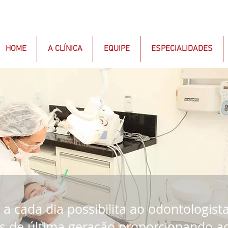
HOME
A CLÍNICA
EQUIPE
ESPECIALIDADES
 a cada dia possibilita ao odontologist
s de última geração proporcionando ao